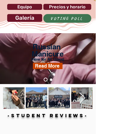
Equipo
Precios y horario
Galería
VOTING POLL
Russian
Manicure
(Now for All Class)
Read More
-STUDENT REVIEWS-