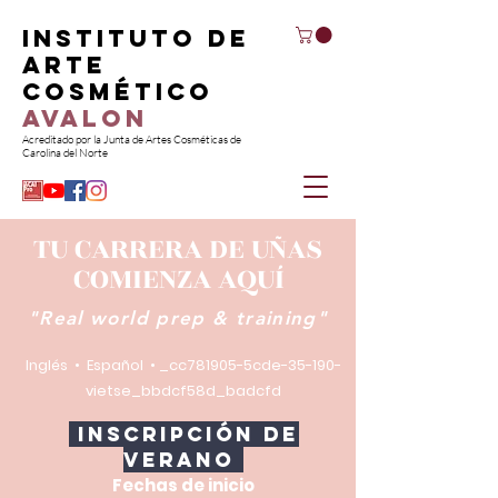
Instituto de
Arte
Cosmético
Avalon
Acreditado por la Junta de Artes Cosméticas de
Carolina del Norte
TU CARRERA DE UÑAS
COMIENZA AQUÍ
"Real world prep & training"
Inglés • Español • _cc781905-5cde-35-190-
vietse_bbdcf58d_badcfd
Inscripción de
verano
Fechas de inicio