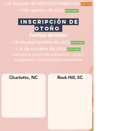
• 13 de junio de
2022
DISPONIBILIDAD
LIMITADA
• 1 de agosto de 2022
DISPONIBLE
Inscripción de
otoño
Fechas de inicio
• 19 de septiembre
de
2022
DISPONIBLE
• 31 de octubre de 2022
DISPONIBLE
Llámenos para más consultas o para
programar una cita para inscribirse
Charlotte, NC
Rock Hill, SC