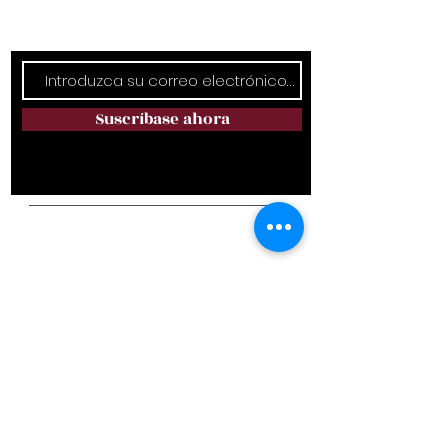
Mantente en contacto
Suscríbase ahora
Dirección del campus:
6111 Rumple Rd. Charlotte, Carolina del
Norte 28262
Teléfono:
(980) 819-9089
Correo electrónico:
avalonlifestyle@yahoo.com