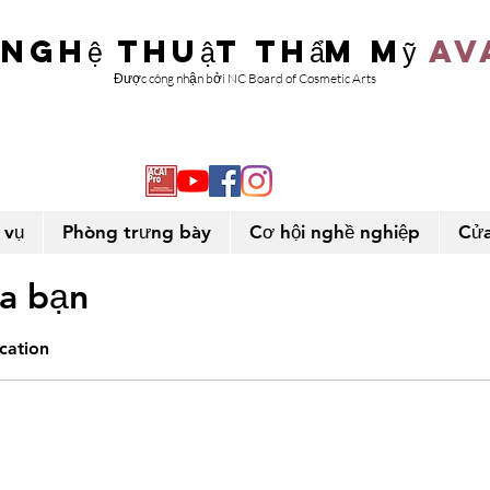
 nghệ thuật thẩm mỹ
Av
Được công nhận bởi NC Board of Cosmetic Arts
 vụ
Phòng trưng bày
Cơ hội nghề nghiệp
Cửa
ủa bạn
ocation