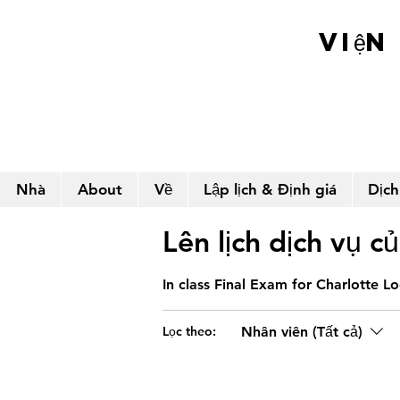
Viện
Nhà
About
Về
Lập lịch & Định giá
Dịch
Lên lịch dịch vụ c
In class Final Exam for Charlotte L
Nhân viên (Tất cả)
Lọc theo: