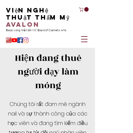
Viện nghệ
thuật thẩm mỹ
Avalon
Được công nhận bởi NC Board of Cosmetic Arts
Hiện đang thuê
người dạy làm
móng
Chúng tôi rất đam mê ngành
nail và sự thành công của các
học viên và đang tìm kiếm điều
tương tự từ đội ngũ nhân viên