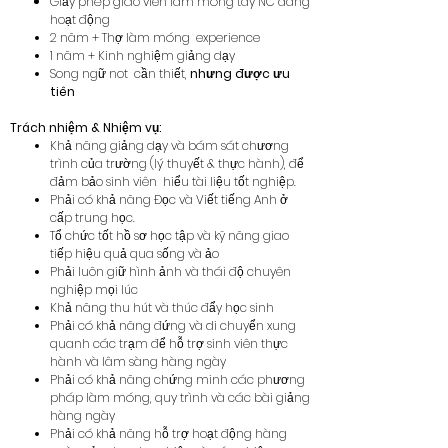
Giấy phép giáo viên làm móng tay NC đang
hoạt động
2 năm + Thợ làm móng
experience
1 năm + Kinh nghiệm giảng dạy
Song ngữ not
cần thiết,
nhưng được ưu
tiên
Trách nhiệm & Nhiệm vụ:
Khả năng giảng dạy và bám sát chương
trình của trường (lý thuyết & thực hành), để
đảm bảo sinh viên
hiểu tài liệu tốt nghiệp.
Phải có khả năng Đọc và Viết tiếng Anh ở
cấp trung học.
Tổ chức tốt hồ sơ học tập và kỹ năng giao
tiếp hiệu quả qua sống và ảo
Phải luôn giữ hình ảnh và thái độ chuyên
nghiệp mọi lúc
Khả năng thu hút và thúc đẩy học sinh
Phải có khả năng đứng và di chuyển xung
quanh các trạm để hỗ trợ sinh viên thực
hành và lâm sàng hàng ngày
Phải có khả năng chứng minh các phương
pháp làm móng, quy trình và các bài giảng
hàng ngày
Phải có khả năng hỗ trợ hoạt động hàng