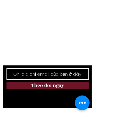
Theo dõi ngay
Giữ liên lạc
Theo dõi ngay
Địa chỉ cơ sở:
6111 Rumple Rd. Món ăn bơm xen, món ăn
bơm xen, charlotte, NC 28262