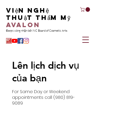
Viện nghệ
thuật thẩm mỹ
Avalon
Được công nhận bởi NC Board of Cosmetic Arts
Lên lịch dịch vụ
của bạn
For Same Day or Weekend
appointments call (980) 819-
9089