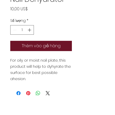
Giá
10,00 US$
Số lượng
*
Thêm vào giỏ hàng
For oily or moist nail plate, this
product will help to dyhyrate the
surface for best possible
ahesion.
Theo dõi ngay