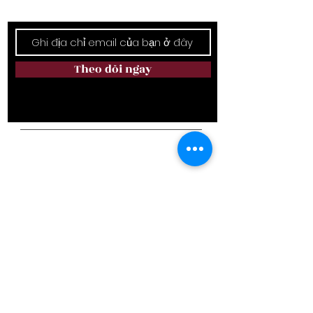
Giữ liên lạc
Theo dõi ngay
Địa chỉ cơ sở:
6111 Rumple Rd. Món ăn bơm xen, món ăn
bơm xen, charlotte, NC 28262
Điện thoại:
(980) 819-9089
E-mail:
avalonlifestyle@yahoo.com