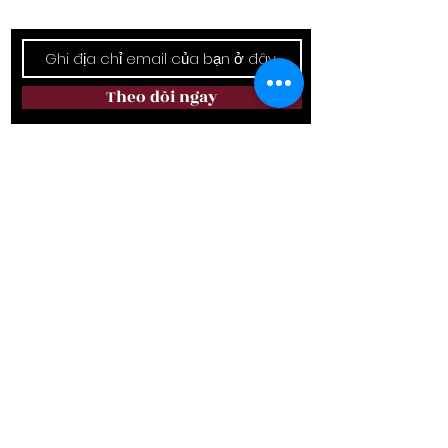
Giữ liên lạc
Theo dõi ngay
Địa chỉ cơ sở:
6111 Rumple Rd. Món ăn bơm xen, món ăn
bơm xen, charlotte, NC 28262
Điện thoại:
(980) 819-9089
E-mail:
avalonlifestyle@yahoo.com