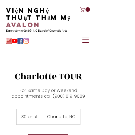
Viện nghệ
thuật thẩm mỹ
Avalon
Được công nhận bởi NC Board of Cosmetic Arts
Charlotte TOUR
For Same Day or Weekend
appointments call (980) 819-9089
30 phút
3
Charlotte, NC
0
p
h