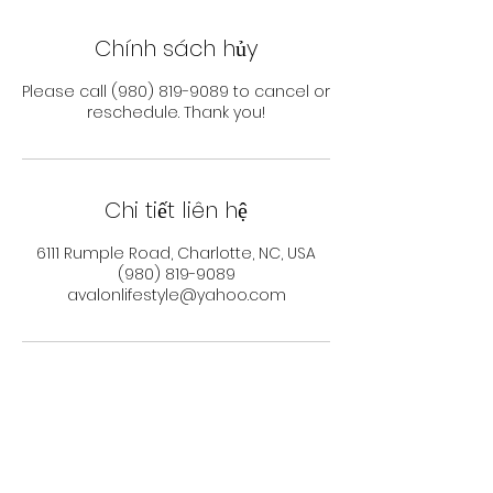
Chính sách hủy
Please call (980) 819-9089 to cancel or
reschedule. Thank you!
Chi tiết liên hệ
6111 Rumple Road, Charlotte, NC, USA
(980) 819-9089
avalonlifestyle@yahoo.com
Theo dõi ngay