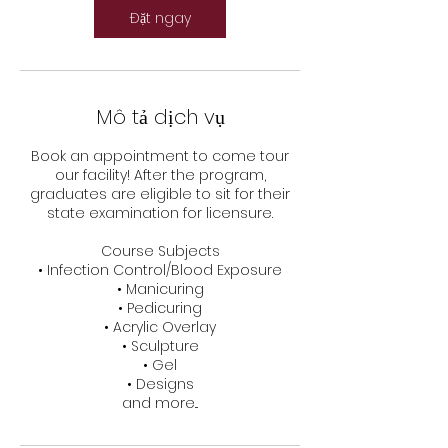
ú
Đặt ngay
t
Mô tả dịch vụ
Book an appointment to come tour
our facility! After the program,
graduates are eligible to sit for their
state examination for licensure.
Course Subjects
• Infection Control/Blood Exposure
• Manicuring
• Pedicuring
• Acrylic Overlay
• Sculpture
• Gel
• Designs
and more...